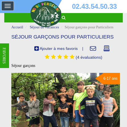
02.43.54.50.33
Toggle
navigation
Accueil
Séjour de vacances
Séjour garçons pour Particuliers
SÉJOUR GARÇONS POUR PARTICULIERS
Ajouter à mes favoris
|
FAVORIS
(4 évaluations)
Séjour garçons
6-17 ans